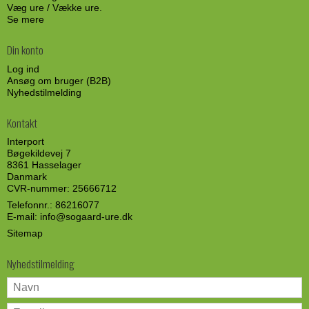
Væg ure / Vække ure.
Se mere
Din konto
Log ind
Ansøg om bruger (B2B)
Nyhedstilmelding
Kontakt
Interport
Bøgekildevej 7
8361 Hasselager
Danmark
CVR-nummer: 25666712
Telefonnr.:
86216077
E-mail
:
info@sogaard-ure.dk
Sitemap
Nyhedstilmelding