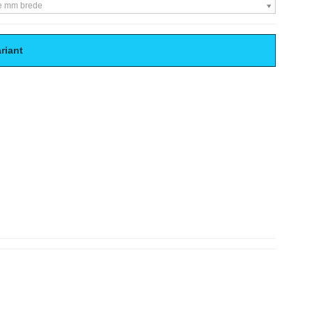
e mm brede
riant