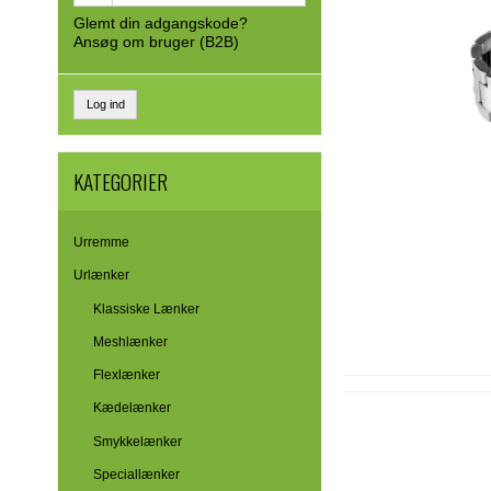
Glemt din adgangskode?
Ansøg om bruger (B2B)
Log ind
KATEGORIER
Urremme
Urlænker
Klassiske Lænker
Meshlænker
Flexlænker
Kædelænker
Smykkelænker
Speciallænker