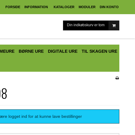
FORSIDE
INFORMATION
KATALOGER
MODULER
DIN KONTO
Din indkøbskurv er tom
MEURE
BØRNE URE
DIGITALE URE
TIL SKAGEN URE
08
re logget ind for at kunne lave bestillinger