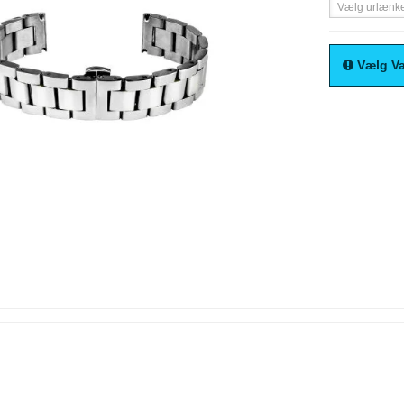
Vælg urlænk
Vælg Va