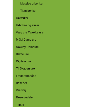
Massive urlænker
Titan lænker
Urværker
Urbokse og etuier
Væg ure / Vække ure.
M&M Dame ure
Nowley Dameure
Børne ure
Digitale ure
Til Skagen ure
Læderarmbånd
Batterier
Værktøj
Reservedele
Tilbud