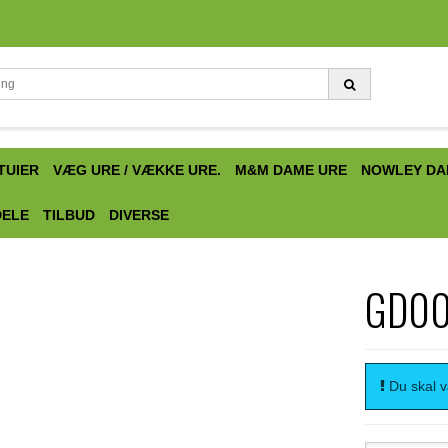
TUIER
VÆG URE / VÆKKE URE.
M&M DAME URE
NOWLEY DA
DELE
TILBUD
DIVERSE
GD0
Du skal væ